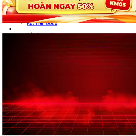
Tải App UU88
Đăng Ký UU88
Đăng Nhập UU88
Nạp Tiền UU88
Rút Tiền UU88
Mẹo Chơi Cá Cược UU88
Bắn Cá UU88
Casino UU88
Game Bài UU88
Nổ Hũ UU88
Thể Thao UU88
Xổ Số UU88
Giải Mã FAQ UU88
UU88 Có Lừa Đảo Không?
Pháp Lý Và Giấy Phép UU88
Điều Khoản Và Điều Kiện UU88
Chính Sách Bảo Mật UU88
Link Vào UU88 Không Bị Chặn