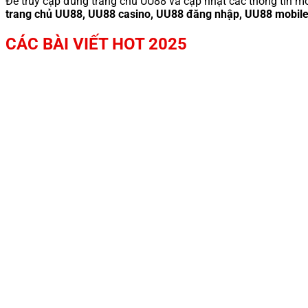
Để truy cập đúng trang chủ UU88 và cập nhật các thông tin m
trang chủ UU88, UU88 casino, UU88 đăng nhập, UU88 mobil
CÁC BÀI VIẾT HOT 2025