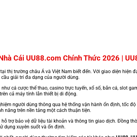
 Nhà Cái UU88.com Chính Thức 2026 | UU
tại thị trường châu Á và Việt Nam biết đến. Với giao diện hiện đạ
ầu giải trí đa dạng của người dùng.
hư cá cược thể thao, casino trực tuyến, xổ số, bắn cá, slot ga
rên cả máy tính lẫn thiết bị di động.
ghiệm người dùng thông qua hệ thống vận hành ổn định, tốc độ x
nh năng trên nền tảng một cách thuận tiện.
 trợ bảo vệ dữ liệu tài khoản và thông tin giao dịch. Đồng th
sử dụng xuyên suốt và ổn định.