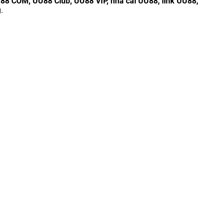
88 COM, UU88 Club, UU88 VIP, nhà cái UU88, link UU88,
.