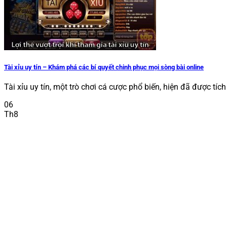
Tài xỉu uy tín – Khám phá các bí quyết chinh phục mọi sòng bài online
Tài xỉu uy tín, một trò chơi cá cược phổ biến, hiện đã được tích [
06
Th8